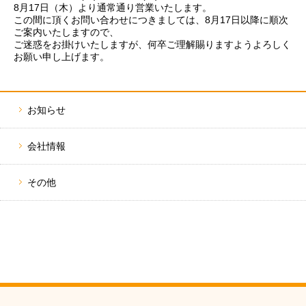
8月17日（木）より通常通り営業いたします。
この間に頂くお問い合わせにつきましては、8月17日以降に順次
留学について
国で選ぶ
お申込みの流れ
コースで選ぶ
ご案内いたしますので、
ご迷惑をお掛けいたしますが、何卒ご理解賜りますようよろしく
短期・長期留学
お願い申し上げます。
編入コース
ニュース
イベント
TOPICS
パッケージプラ
いつでも出発可
お知らせ
050-3385-3602
いつでも出発可
韓国学部留学（
会社情報
その他