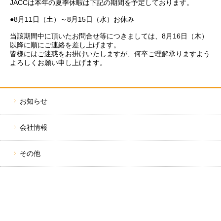
JACCは本年の夏季休暇は下記の期間を予定しております。
留学について
国で選ぶ
お申込みの流れ
コースで選ぶ
●8月11日（土）～8月15日（水）お休み
短期・長期留学
当該期間中に頂いたお問合せ等につきましては、8月16日（木）
以降に順にご連絡を差し上げます。
編入コース
ニュース
イベント
TOPICS
皆様にはご迷惑をお掛けいたしますが、何卒ご理解承りますよう
パッケージプラ
よろしくお願い申し上げます。
いつでも出発可
050-3385-3602
いつでも出発可
韓国学部留学（
お知らせ
会社情報
その他