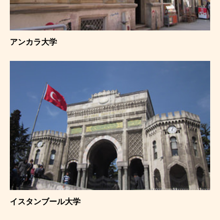
留学について
国で選ぶ
お申込みの流れ
コースで選ぶ
短期・長期留学
アンカラ大学
編入コース
ニュース
イベント
TOPICS
パッケージプラ
いつでも出発可
050-3385-3602
いつでも出発可
韓国学部留学（
イスタンブール大学