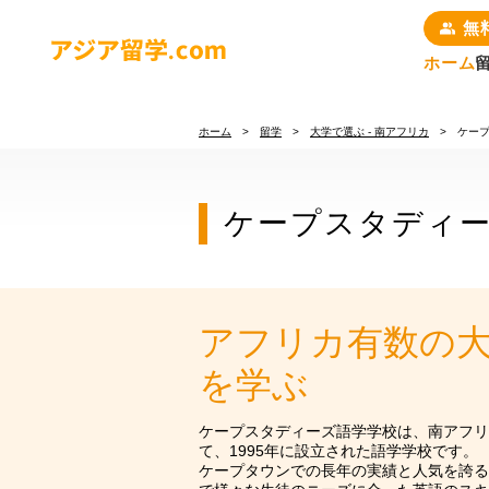
無
ホーム
留学について
ホーム
>
留学
>
大学で選ぶ - 南アフリカ
> ケープ
国で選ぶ
ケープスタディ
お申込みの流れ
コースで選ぶ
アフリカ有数の
短期・長期留学
編入コース
を学ぶ
パッケージプラン
いつでも出発可能
ケープスタディーズ語学学校は、南アフリ
（マンツーマン）
て、1995年に設立された語学学校です。
ケープタウンでの長年の実績と人気を誇る
いつでも出発可能