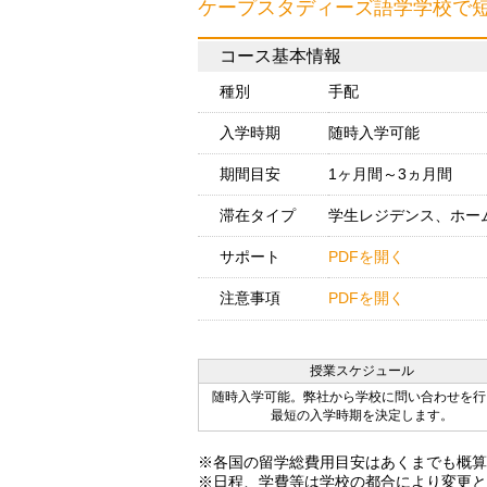
ケープスタディーズ語学学校で
コース基本情報
種別
手配
入学時期
随時入学可能
期間目安
1ヶ月間～3ヵ月間
滞在タイプ
学生レジデンス、ホー
サポート
PDFを開く
注意事項
PDFを開く
授業スケジュール
随時入学可能。弊社から学校に問い合わせを行
最短の入学時期を決定します。
※各国の留学総費用目安はあくまでも概算
※日程、学費等は学校の都合により変更と