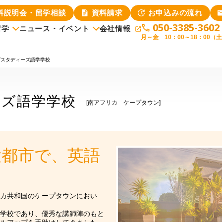
料説明会・留学相談
資料請求
お申込みの流れ
050-3385-3602
留学
ニュース・イベント
会社情報
月～金 10：00～18：00（
ニュース
イベント
大学で選ぶ
スタディーズ語学学校
各種条件書につ
ーズ語学学校
[南アフリカ ケープタウン]
大都市で、英語
カ共和国のケープタウンにおい
学校であり、優秀な講師陣のもと