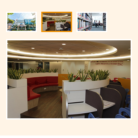
留学について
国で選ぶ
お申込みの流れ
コースで選ぶ
短期・長期留学
編入コース
ニュース
イベント
TOPICS
パッケージプラ
いつでも出発可
050-3385-3602
いつでも出発可
韓国学部留学（