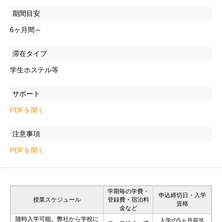
期間目安
6ヶ月間～
滞在タイプ
学生ホステル等
サポート
PDFを開く
注意事項
PDFを開く
学期毎の学費・
申込締切日・入学
授業スケジュール
登録費・宿泊料
資格
金など
随時入学可能。弊社から学校に
入学の5ヵ月前迄