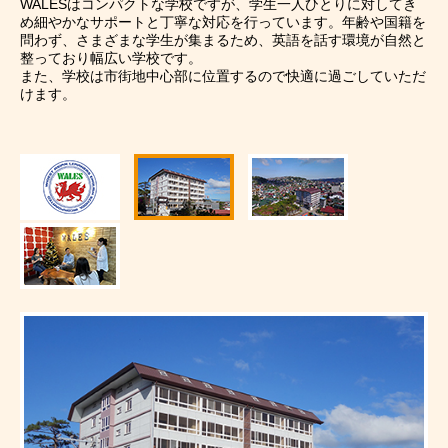
WALESはコンパクトな学校ですが、学生一人ひとりに対してき
め細やかなサポートと丁寧な対応を行っています。年齢や国籍を
留学について
国で選ぶ
お申込みの流れ
コースで選ぶ
問わず、さまざまな学生が集まるため、英語を話す環境が自然と
整っており幅広い学校です。
短期・長期留学
また、学校は市街地中心部に位置するので快適に過ごしていただ
編入コース
ニュース
イベント
TOPICS
けます。
パッケージプラ
いつでも出発可
050-3385-3602
いつでも出発可
韓国学部留学（