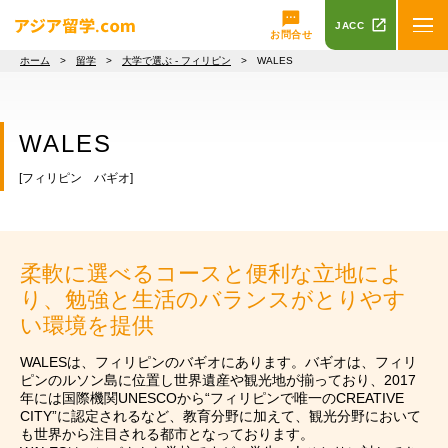
JACC
お問合せ
ホーム
>
留学
>
大学で選ぶ - フィリピン
> WALES
WALES
[フィリピン バギオ]
柔軟に選べるコースと便利な立地によ
り、勉強と生活のバランスがとりやす
い環境を提供
WALESは、フィリピンのバギオにあります。バギオは、フィリ
ピンのルソン島に位置し世界遺産や観光地が揃っており、2017
年には国際機関UNESCOから“フィリピンで唯一のCREATIVE
CITY”に認定されるなど、教育分野に加えて、観光分野において
も世界から注目される都市となっております。