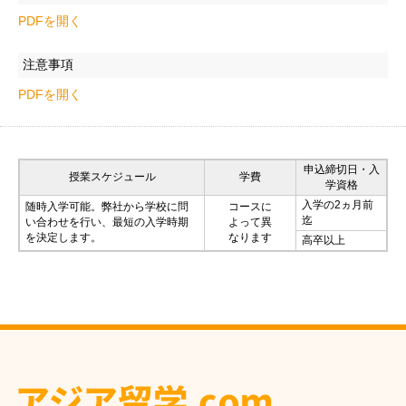
PDFを開く
注意事項
PDFを開く
申込締切日・入
授業スケジュール
学費
学資格
入学の2ヵ月前
随時入学可能。弊社から学校に問
コースに
迄
い合わせを行い、最短の入学時期
よって異
を決定します。
なります
高卒以上