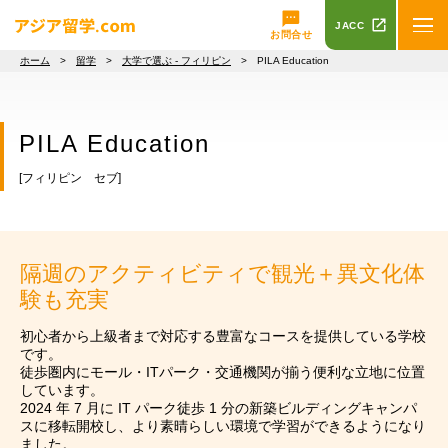
JACC
お問合せ
ホーム
>
留学
>
大学で選ぶ - フィリピン
> PILA Education
PILA Education
[フィリピン セブ]
隔週のアクティビティで観光＋異文化体
験も充実
初心者から上級者まで対応する豊富なコースを提供している学校
です。
徒歩圏内にモール・ITパーク・交通機関が揃う便利な立地に位置
しています。
2024 年 7 月に IT パーク徒歩 1 分の新築ビルディングキャンパ
スに移転開校し、より素晴らしい環境で学習ができるようになり
ました。