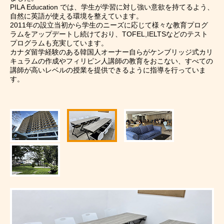
PILA Education では、学生が学習に対し強い意欲を持てるよう、
自然に英語が使える環境を整えています。
留学について
国で選ぶ
お申込みの流れ
コースで選ぶ
2011年の設立当初から学生のニーズに応じて様々な教育プログ
短期・長期留学
ラムをアップデートし続けており、TOFEL,IELTSなどのテスト
プログラムも充実しています。
編入コース
ニュース
イベント
TOPICS
カナダ留学経験のある韓国人オーナー自らがケンブリッジ式カリ
パッケージプラ
キュラムの作成やフィリピン人講師の教育をおこない、すべての
講師が高いレベルの授業を提供できるように指導を行っていま
いつでも出発可
す。
050-3385-3602
いつでも出発可
韓国学部留学（