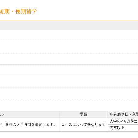
スで短期・長期留学
ル
学費
申込締切日・入
入学の2ヵ月前迄
い、最短の入学時期を決定します。
コースによって異なります
高卒以上