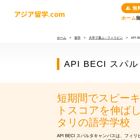
無
ホーム
留学について
ホーム
>
留学
>
大学で選ぶ - フィリピン
> API 
国で選ぶ
API BECI ス
お申込みの流れ
コースで選ぶ
短期間でスピー
短期・長期留学
編入コース
トスコアを伸ば
パッケージプラン
タリの語学学校
いつでも出発可能
（マンツーマン）
API BECI スパルタキャンパスは、フ
いつでも出発可能