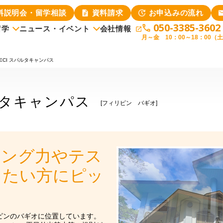
料説明会・留学相談
資料請求
お申込みの流れ
050-3385-3602
留学
ニュース・イベント
会社情報
月～金 10：00～18：00（
ニュース
イベント
大学で選ぶ
BECI スパルタキャンパス
各種条件書につ
パルタキャンパス
[フィリピン バギオ]
キング力やテス
したい方にピッ
ィリピンのバギオに位置しています。