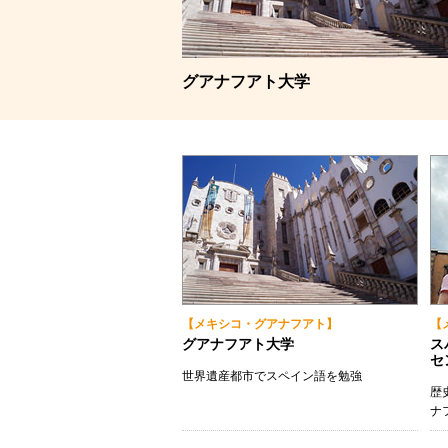
（グループレッス
韓国学部留学（正
グアナフアト大学
【メキシコ・グアナフアト】
【
グアナフアト大学
ス
セ
世界遺産都市でスペイン語を勉強
歴
ナ