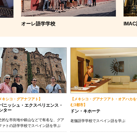
ン）
規留学）
オーレ語学学校
IMA
メキシコ・グアナフアト】
【メキシコ・グアナフアト・オアハカを
パニッシュ・エクスペリエンス・
む3都市】
ンター
ドン・キホーテ
史的な市街地や銀山などで有名な、グア
老舗語学学校でスペイン語を学ぶ
ファトの語学学校でスペイン語を学ぶ