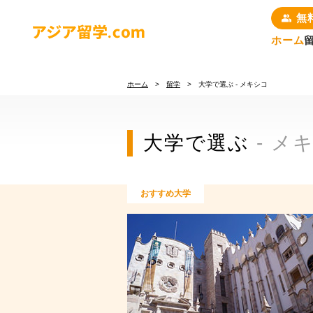
無
ホーム
留学について
ホーム
>
留学
> 大学で選ぶ - メキシコ
国で選ぶ
大学で選ぶ
- メ
お申込みの流れ
コースで選ぶ
おすすめ大学
短期・長期留学
編入コース
パッケージプラン
いつでも出発可能
（マンツーマン）
いつでも出発可能