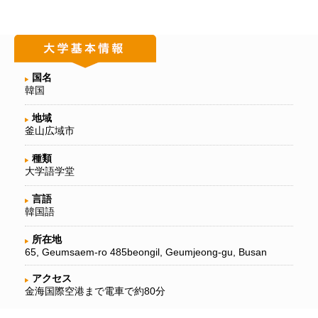
国名
韓国
地域
釜山広域市
種類
大学語学堂
言語
韓国語
所在地
65, Geumsaem-ro 485beongil, Geumjeong-gu, Busan
アクセス
金海国際空港まで電車で約80分