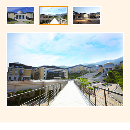
留学について
国で選ぶ
お申込みの流れ
コースで選ぶ
短期・長期留学
編入コース
ニュース
イベント
TOPICS
パッケージプラ
いつでも出発可
050-3385-3602
いつでも出発可
韓国学部留学（