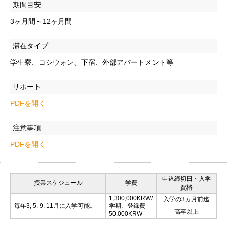
期間目安
3ヶ月間～12ヶ月間
滞在タイプ
学生寮、コシウォン、下宿、外部アパートメント等
サポート
PDFを開く
注意事項
PDFを開く
申込締切日・入学
授業スケジュール
学費
資格
1,300,000KRW/
入学の3ヵ月前迄
毎年3, 5, 9, 11月に入学可能。
学期、登録費
高卒以上
50,000KRW