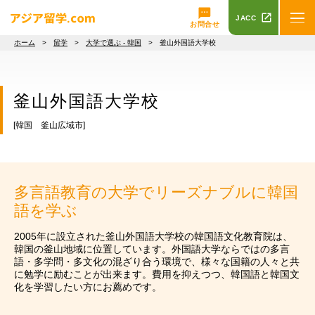
JACC
お問合せ
ホーム
>
留学
>
大学で選ぶ - 韓国
> 釜山外国語大学校
釜山外国語大学校
[韓国 釜山広域市]
多言語教育の大学でリーズナブルに韓国
語を学ぶ
2005年に設立された釜山外国語大学校の韓国語文化教育院は、
韓国の釜山地域に位置しています。外国語大学ならではの多言
語・多学問・多文化の混ざり合う環境で、様々な国籍の人々と共
に勉学に励むことが出来ます。費用を抑えつつ、韓国語と韓国文
化を学習したい方にお薦めです。