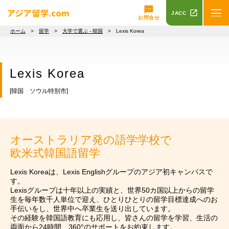
JACC
お問合せ
ホーム
>
留学
>
大学で選ぶ - 韓国
> Lexis Korea
Lexis Korea
[韓国 ソウル特別市]
オーストラリア発の語学学校で
欧米式韓国語留学
Lexis Koreaは、Lexis Englishグループのアジア初キャンパスで
す。
Lexisグループは十年以上の実績と、世界50カ国以上からの留学
生を毎年数千人単位で迎え、ひとりひとりの留学目標達成へのお
手伝いをし、世界中へ卒業生を送り出しています。
その経験を韓国語教育にも応用し、皆さんの留学を学習、生活の
両面から24時間、360°のサポートをお約束します。