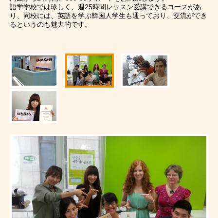
語学学校では珍しく、週25時間レッスン受講できるコースがあ
り、同校には、英語を学ぶ韓国人学生も通っており、交流ができ
留学について
国で選ぶ
お申込みの流れ
コースで選ぶ
るというのも魅力的です。
短期・長期留学
編入コース
ニュース
イベント
TOPICS
パッケージプラ
いつでも出発可
050-3385-3602
いつでも出発可
韓国学部留学（