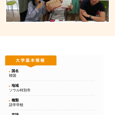
国名
韓国
地域
ソウル特別市
種類
語学学校
言語