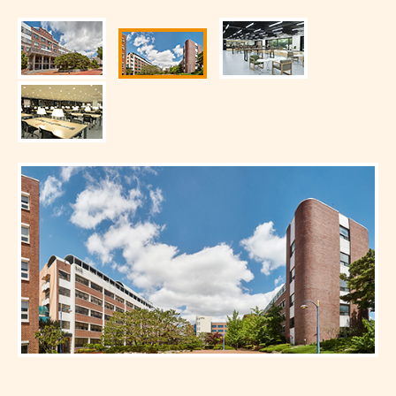
留学について
国で選ぶ
お申込みの流れ
コースで選ぶ
短期・長期留学
編入コース
ニュース
イベント
TOPICS
パッケージプラ
いつでも出発可
050-3385-3602
いつでも出発可
韓国学部留学（