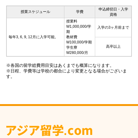
申込締切日・入学
授業スケジュール
学費
資格
授業料
W1,000,000/学
入学の3ヶ月前まで
期
毎年3, 6, 9, 12月に入学可能。
教材費
W100,000/学期
高卒以上
学生寮
W280,000/月
※各国の留学総費用目安はあくまでも概算になります。
※日程、学費等は学校の都合により変更となる場合がございま
す。