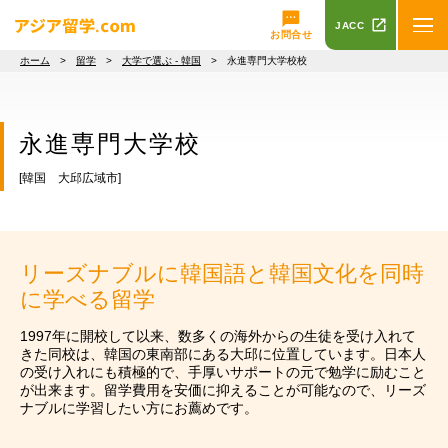
JACC
お問合せ
ホーム
>
留学
>
大学で選ぶ - 韓国
> 永進専門大学校校
永進専門大学校
[韓国 大邱広域市]
リーズナブルに韓国語と韓国文化を同時
に学べる留学
1997年に開校して以来、数多くの海外からの生徒を受け入れて
きた同校は、韓国の東南部にある大邱に位置しています。日本人
の受け入れにも積極的で、手厚いサポートの元で勉学に励むこと
が出来ます。留学費用を安価に抑えることが可能なので、リーズ
ナブルに学習したい方にお薦めです。