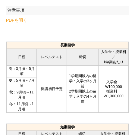
注意事項
PDFを開く
長期留学
入学金・授業料
日程
レベルテスト
締切
／
1学期あたり
春：3月頃～5月
頃
1学期間以内の留
夏：5月頃～7月
学：入学の3ヶ月
入学金：
頃
前
W100,000
開講初日予定
2学期間以上の留
授業料：
秋：9月頃～11
W1,300,000
学：入学の4ヶ月
月頃
前
冬：11月頃～1
月頃
短期留学
日程
レベルテスト
締切
入学金・授業料