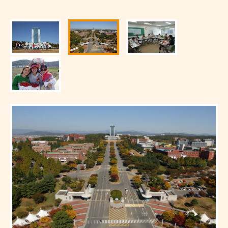
留学について
国で選ぶ
お申込みの流れ
コースで選ぶ
短期・長期留学
編入コース
ニュース
イベント
TOPICS
パッケージプラ
いつでも出発可
050-3385-3602
いつでも出発可
韓国学部留学（