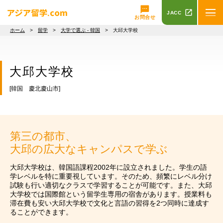
JACC
お問合せ
ホーム
>
留学
>
大学で選ぶ - 韓国
> 大邱大学校
大邱大学校
[韓国 慶北慶山市]
第三の都市、
大邱の広大なキャンパスで学ぶ
大邱大学校は、韓国語課程2002年に設立されました。学生の語
学レベルを特に重要視しています。そのため、頻繁にレベル分け
試験も行い適切なクラスで学習することが可能です。また、大邱
大学校では国際館という留学生専用の宿舎があります。授業料も
滞在費も安い大邱大学校で文化と言語の習得を2つ同時に達成す
ることができます。